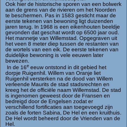
Ook hier de historische sporen van een bolwerk
aan de grens van de rivieren om het Noorden
te beschermen. Pas in 1583 gesticht maar de
eerste tekenen van bewoning ligt duizenden
jaren terug. In 1968 is een eikenhouten beeldje
gevonden dat geschat wordt op 6500 jaar oud.
Het mannetje van Willemstad. Opgegraven uit
het veen 8 meter diep tussen de restanten van
de wortels van een eik. De eerste tekenen van
duidelijke bewoning is vele eeuwen later
bewezen.
e
In de 16
eeuw ontstond in dit gebied het
dorpje Ruigenhil. Willem van Oranje liet
Ruigenhil versterken na de dood van Willem
verleende Maurits de stad stadsrechten en
kreeg het de officiële naam Willemstad. De stad
is ingenomen geweest door de Fransen en
bedreigd door de Engelsen zodat er
verschillend fortificaties aan toegevoegd zijn
zoals de forten Sabina, De Hel en een kruithuis.
De Hel wordt beheerd door de Vrienden van de
Hel.