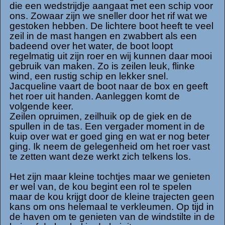
die een wedstrijdje aangaat met een schip voor
ons. Zowaar zijn we sneller door het rif wat we
gestoken hebben. De lichtere boot heeft te veel
zeil in de mast hangen en zwabbert als een
badeend over het water, de boot loopt
regelmatig uit zijn roer en wij kunnen daar mooi
gebruik van maken. Zo is zeilen leuk, flinke
wind, een rustig schip en lekker snel.
Jacqueline vaart de boot naar de box en geeft
het roer uit handen. Aanleggen komt de
volgende keer.
Zeilen opruimen, zeilhuik op de giek en de
spullen in de tas. Een vergader moment in de
kuip over wat er goed ging en wat er nog beter
ging. Ik neem de gelegenheid om het roer vast
te zetten want deze werkt zich telkens los.
Het zijn maar kleine tochtjes maar we genieten
er wel van, de kou begint een rol te spelen
maar de kou krijgt door de kleine trajecten geen
kans om ons helemaal te verkleumen. Op tijd in
de haven om te genieten van de windstilte in de