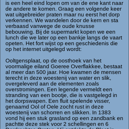
is een heel eind lopen om van de ene kant naar
de andere te komen. Graag een volgende keer
wat uitgebreider praten maar nu eerst het dorp
verkennen. We wandelen door de kern en sta
verbaasd vanwege de oude knusse
bebouwing. Bij de supermarkt kopen we een
lunch die we later op een bankje langs de vaart
opeten. Het fort wijst op een geschiedenis die
op het internet uitgelegd wordt:
Ooltgensplaat, op de oosthoek van het
voormalige eiland Goeree Overflakkee, bestaat
al meer dan 500 jaar. Hoe kwamen de mensen
terecht in deze woestenij van water en slik,
overgeleverd aan de elementen zoals
overstromingen. Een legende vermeldt een
stranding van een bootje, die is vastgelegd in
het dorpswapen. Een fluit spelende visser,
genaamd Ool of Oele zocht rust in deze
woestenij van schorren en slikken. In 1383
vond hij een stuk grasland op een zandbank en
pachtte deze stek voor 2 schellingen en 6