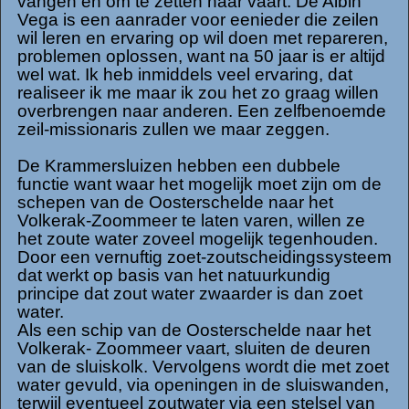
vangen en om te zetten naar vaart. De Albin
Vega is een aanrader voor eenieder die zeilen
wil leren en ervaring op wil doen met repareren,
problemen oplossen, want na 50 jaar is er altijd
wel wat. Ik heb inmiddels veel ervaring, dat
realiseer ik me maar ik zou het zo graag willen
overbrengen naar anderen. Een zelfbenoemde
zeil-missionaris zullen we maar zeggen.
De Krammersluizen hebben een dubbele
functie want waar het mogelijk moet zijn om de
schepen van de Oosterschelde naar het
Volkerak-Zoommeer te laten varen, willen ze
het zoute water zoveel mogelijk tegenhouden.
Door een vernuftig zoet-zoutscheidingssysteem
dat werkt op basis van het natuurkundig
principe dat zout water zwaarder is dan zoet
water.
Als een schip van de Oosterschelde naar het
Volkerak- Zoommeer vaart, sluiten de deuren
van de sluiskolk. Vervolgens wordt die met zoet
water gevuld, via openingen in de sluiswanden,
terwijl eventueel zoutwater via een stelsel van