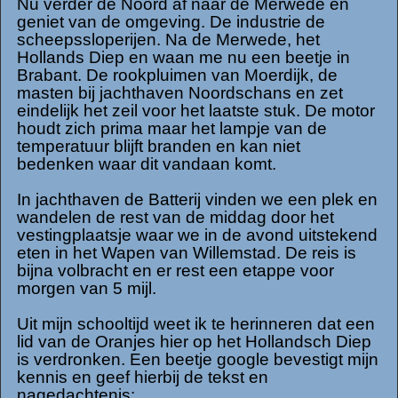
Nu verder de Noord af naar de Merwede en
geniet van de omgeving. De industrie de
scheepssloperijen. Na de Merwede, het
Hollands Diep en waan me nu een beetje in
Brabant. De rookpluimen van Moerdijk, de
masten bij jachthaven Noordschans en zet
eindelijk het zeil voor het laatste stuk. De motor
houdt zich prima maar het lampje van de
temperatuur blijft branden en kan niet
bedenken waar dit vandaan komt.
In jachthaven de Batterij vinden we een plek en
wandelen de rest van de middag door het
vestingplaatsje waar we in de avond uitstekend
eten in het Wapen van Willemstad. De reis is
bijna volbracht en er rest een etappe voor
morgen van 5 mijl.
Uit mijn schooltijd weet ik te herinneren dat een
lid van de Oranjes hier op het Hollandsch Diep
is verdronken. Een beetje google bevestigt mijn
kennis en geef hierbij de tekst en
nagedachtenis: