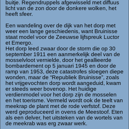
buitje. Regendruppels afgewisseld met diffuus
licht van de zon door de donkere wolken, het
heeft sfeer.
Een wandeling over de dijk van het dorp met
weer een lange geschiedenis, want Bruinisse
staat model voor de Zeeuwse lijfspreuk Luctor
et Emergo.
Het dorp leed zwaar door de storm die op 30
september 1911 een aanmerkelijk deel van de
mosselvloot vernielde, door het geallieerde
bombardement op 5 januari 1945 en door de
ramp van 1953, deze catastrofes sloegen diepe
wonden, maar de “Republiek Bruinisse”, zoals
het vrijgevochten dorp wordt aangeduid, kwam
er steeds weer bovenop. Het huidige
verdienmodel voor het dorp zijn de mosselen
en het toerisme. Vermeld wordt ook de teelt van
meekrap de plant met de rode verfstof. Deze
werd geproduceerd in ovens de Meestoof. Eten
als een delver, het uitsteken van de wortels van
de meekrab was erg zwaar werk.