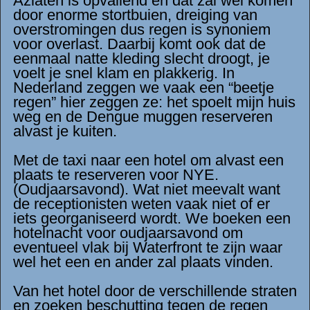
Aziaten is opvallend en dat zal wel komen
door enorme stortbuien, dreiging van
overstromingen dus regen is synoniem
voor overlast. Daarbij komt ook dat de
eenmaal natte kleding slecht droogt, je
voelt je snel klam en plakkerig. In
Nederland zeggen we vaak een “beetje
regen” hier zeggen ze: het spoelt mijn huis
weg en de Dengue muggen reserveren
alvast je kuiten.
Met de taxi naar een hotel om alvast een
plaats te reserveren voor NYE.
(Oudjaarsavond). Wat niet meevalt want
de receptionisten weten vaak niet of er
iets georganiseerd wordt. We boeken een
hotelnacht voor oudjaarsavond om
eventueel vlak bij Waterfront te zijn waar
wel het een en ander zal plaats vinden.
Van het hotel door de verschillende straten
en zoeken beschutting tegen de regen