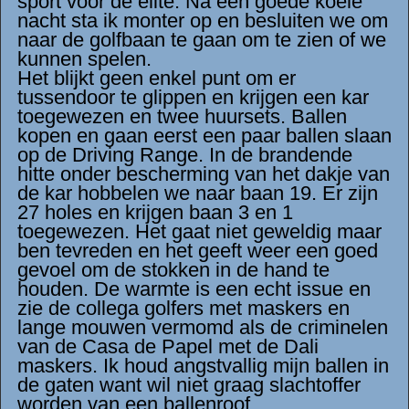
sport voor de elite. Na een goede koele
nacht sta ik monter op en besluiten we om
naar de golfbaan te gaan om te zien of we
kunnen spelen.
Het blijkt geen enkel punt om er
tussendoor te glippen en krijgen een kar
toegewezen en twee huursets. Ballen
kopen en gaan eerst een paar ballen slaan
op de Driving Range. In de brandende
hitte onder bescherming van het dakje van
de kar hobbelen we naar baan 19. Er zijn
27 holes en krijgen baan 3 en 1
toegewezen. Het gaat niet geweldig maar
ben tevreden en het geeft weer een goed
gevoel om de stokken in de hand te
houden. De warmte is een echt issue en
zie de collega golfers met maskers en
lange mouwen vermomd als de criminelen
van de Casa de Papel met de Dali
maskers. Ik houd angstvallig mijn ballen in
de gaten want wil niet graag slachtoffer
worden van een ballenroof.