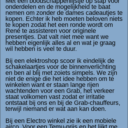
Met een boodschappenlijstje op stap voor
onderdelen en de mogelijkheid te baat
nemen om zonder de dames cadeautjes te
kopen. Echter ik heb moeten beloven niets
te kopen zodat het een ronde wordt om
René te assisteren voor originele
presentjes. Dat valt niet mee want we
hebben eigenlijk alles al en wat je graag
wil hebben is veel te duur.
Bij een elektroshop scoor ik eindelijk de
schakelaartjes voor de binnenverlichting
en ben al blij met zoiets simpels. We zijn
niet de enige die het idee hebben om te
winkelen want er staan lange rijen
wachtenden voor een Grab, het verkeer
staat volkomen vast zodat er irritatie
ontstaat bij ons en bij de Grab-chauffeurs,
terwijl niemand er wat aan kan doen.
Bij een Electro winkel zie ik een mobiele
airco. Voor een Temu-prijs en het lijkt me