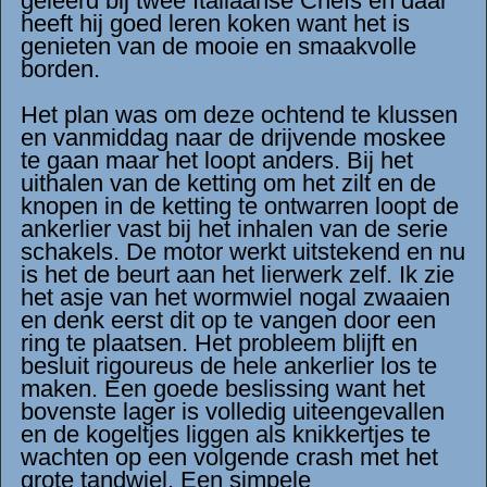
geleerd bij twee Italiaanse Chefs en daar
heeft hij goed leren koken want het is
genieten van de mooie en smaakvolle
borden.
Het plan was om deze ochtend te klussen
en vanmiddag naar de drijvende moskee
te gaan maar het loopt anders. Bij het
uithalen van de ketting om het zilt en de
knopen in de ketting te ontwarren loopt de
ankerlier vast bij het inhalen van de serie
schakels. De motor werkt uitstekend en nu
is het de beurt aan het lierwerk zelf. Ik zie
het asje van het wormwiel nogal zwaaien
en denk eerst dit op te vangen door een
ring te plaatsen. Het probleem blijft en
besluit rigoureus de hele ankerlier los te
maken. Een goede beslissing want het
bovenste lager is volledig uiteengevallen
en de kogeltjes liggen als knikkertjes te
wachten op een volgende crash met het
grote tandwiel. Een simpele