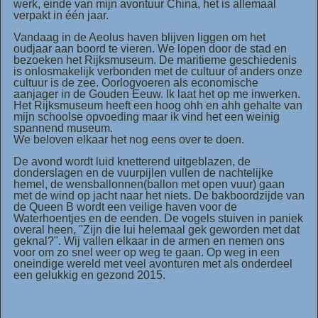
werk, einde van mijn avontuur China, het is allemaal
verpakt in één jaar.
Vandaag in de Aeolus haven blijven liggen om het
oudjaar aan boord te vieren. We lopen door de stad en
bezoeken het Rijksmuseum. De maritieme geschiedenis
is onlosmakelijk verbonden met de cultuur of anders onze
cultuur is de zee. Oorlogvoeren als economische
aanjager in de Gouden Eeuw. Ik laat het op me inwerken.
Het Rijksmuseum heeft een hoog ohh en ahh gehalte van
mijn schoolse opvoeding maar ik vind het een weinig
spannend museum.
We beloven elkaar het nog eens over te doen.
De avond wordt luid knetterend uitgeblazen, de
donderslagen en de vuurpijlen vullen de nachtelijke
hemel, de wensballonnen(ballon met open vuur) gaan
met de wind op jacht naar het niets. De bakboordzijde van
de Queen B wordt een veilige haven voor de
Waterhoentjes en de eenden. De vogels stuiven in paniek
overal heen, "Zijn die lui helemaal gek geworden met dat
geknal?". Wij vallen elkaar in de armen en nemen ons
voor om zo snel weer op weg te gaan. Op weg in een
oneindige wereld met veel avonturen met als onderdeel
een gelukkig en gezond 2015.