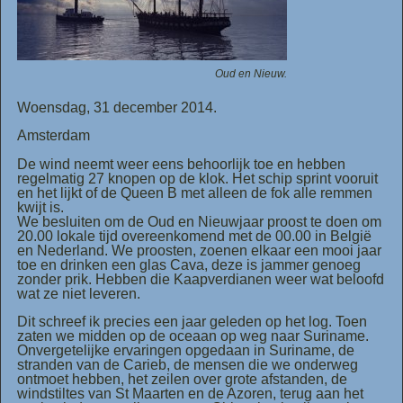
Oud en Nieuw.
Woensdag, 31 december 2014.
Amsterdam
De wind neemt weer eens behoorlijk toe en hebben
regelmatig 27 knopen op de klok. Het schip sprint vooruit
en het lijkt of de Queen B met alleen de fok alle remmen
kwijt is.
We besluiten om de Oud en Nieuwjaar proost te doen om
20.00 lokale tijd overeenkomend met de 00.00 in België
en Nederland. We proosten, zoenen elkaar een mooi jaar
toe en drinken een glas Cava, deze is jammer genoeg
zonder prik. Hebben die Kaapverdianen weer wat beloofd
wat ze niet leveren.
Dit schreef ik precies een jaar geleden op het log. Toen
zaten we midden op de oceaan op weg naar Suriname.
Onvergetelijke ervaringen opgedaan in Suriname, de
stranden van de Carieb, de mensen die we onderweg
ontmoet hebben, het zeilen over grote afstanden, de
windstiltes van St Maarten en de Azoren, terug aan het