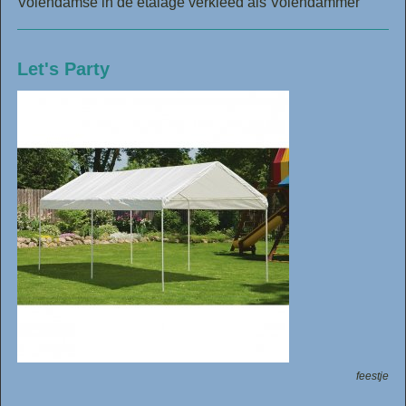
Volendamse in de etalage verkleed als Volendammer
Let's Party
feestje