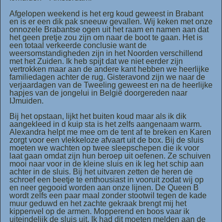
Afgelopen weekend is het erg koud geweest in Brabant
en is er een dik pak sneeuw gevallen. Wij keken met onze
onnozele Brabantse ogen uit het raam en namen aan dat
het geen pretje zou zijn om naar de boot te gaan. Het is
een totaal verkeerde conclusie want de
weersomstandigheden zijn in het Noorden verschillend
met het Zuiden. Ik heb spijt dat we niet eerder zijn
vertrokken maar aan de andere kant hebben we heerlijke
familiedagen achter de rug. Gisteravond zijn we naar de
verjaardagen van de Tweeling geweest en na de heerlijke
hapjes van de jongelui in België doorgereden naar
IJmuiden.
Bij het opstaan, lijkt het buiten koud maar als ik dik
aangekleed in d kuip sta is het zelfs aangenaam warm.
Alexandra helpt me mee om de tent af te breken en Karen
zorgt voor een vlekkeloze afvaart uit de box. Bij de sluis
moeten we wachten op twee sleepschepen die ik voor
laat gaan omdat zijn hun beroep uit oefenen. Ze schuiven
mooi naar voor in de kleine sluis en ik leg het schip aan
achter in de sluis. Bij het uitvaren zetten de heren de
schroef een beetje te enthousiast in vooruit zodat wij op
en neer gegooid worden aan onze lijnen. De Queen B
wordt zelfs een paar maal zonder stootwil tegen de kade
muur geduwd en het zachte gekraak brengt mij het
kippenvel op de armen. Mopperend en boos vaar ik
uiteindelijk de sluis uit. Ik had dit moeten melden aan de