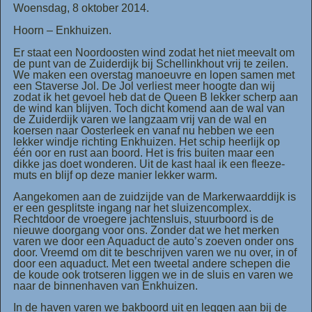
Woensdag, 8 oktober 2014.
Hoorn – Enkhuizen.
Er staat een Noordoosten wind zodat het niet meevalt om
de punt van de Zuiderdijk bij Schellinkhout vrij te zeilen.
We maken een overstag manoeuvre en lopen samen met
een Staverse Jol. De Jol verliest meer hoogte dan wij
zodat ik het gevoel heb dat de Queen B lekker scherp aan
de wind kan blijven. Toch dicht komend aan de wal van
de Zuiderdijk varen we langzaam vrij van de wal en
koersen naar Oosterleek en vanaf nu hebben we een
lekker windje richting Enkhuizen. Het schip heerlijk op
één oor en rust aan boord. Het is fris buiten maar een
dikke jas doet wonderen. Uit de kast haal ik een fleeze-
muts en blijf op deze manier lekker warm.
Aangekomen aan de zuidzijde van de Markerwaarddijk is
er een gesplitste ingang nar het sluizencomplex.
Rechtdoor de vroegere jachtensluis, stuurboord is de
nieuwe doorgang voor ons. Zonder dat we het merken
varen we door een Aquaduct de auto’s zoeven onder ons
door. Vreemd om dit te beschrijven varen we nu over, in of
door een aquaduct. Met een tweetal andere schepen die
de koude ook trotseren liggen we in de sluis en varen we
naar de binnenhaven van Enkhuizen.
In de haven varen we bakboord uit en leggen aan bij de