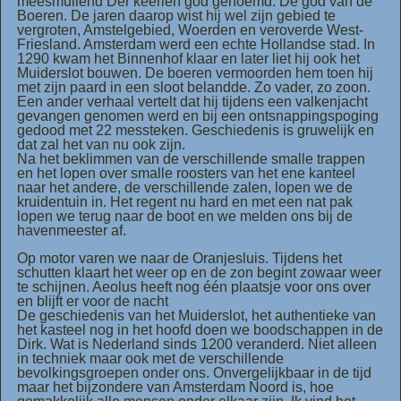
meesmuilend Der keerlen god genoemd. De god van de
Boeren. De jaren daarop wist hij wel zijn gebied te
vergroten, Amstelgebied, Woerden en veroverde West-
Friesland. Amsterdam werd een echte Hollandse stad. In
1290 kwam het Binnenhof klaar en later liet hij ook het
Muiderslot bouwen. De boeren vermoorden hem toen hij
met zijn paard in een sloot belandde. Zo vader, zo zoon.
Een ander verhaal vertelt dat hij tijdens een valkenjacht
gevangen genomen werd en bij een ontsnappingspoging
gedood met 22 messteken. Geschiedenis is gruwelijk en
dat zal het van nu ook zijn.
Na het beklimmen van de verschillende smalle trappen
en het lopen over smalle roosters van het ene kanteel
naar het andere, de verschillende zalen, lopen we de
kruidentuin in. Het regent nu hard en met een nat pak
lopen we terug naar de boot en we melden ons bij de
havenmeester af.
Op motor varen we naar de Oranjesluis. Tijdens het
schutten klaart het weer op en de zon begint zowaar weer
te schijnen. Aeolus heeft nog één plaatsje voor ons over
en blijft er voor de nacht
De geschiedenis van het Muiderslot, het authentieke van
het kasteel nog in het hoofd doen we boodschappen in de
Dirk. Wat is Nederland sinds 1200 veranderd. Niet alleen
in techniek maar ook met de verschillende
bevolkingsgroepen onder ons. Onvergelijkbaar in de tijd
maar het bijzondere van Amsterdam Noord is, hoe