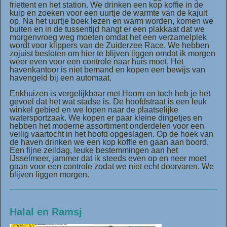
friettent en het station. We drinken een kop koffie in de
kuip en zoeken voor een uurtje de warmte van de kajuit
op. Na het uurtje boek lezen en warm worden, komen we
buiten en in de tussentijd hangt er een plakkaat dat we
morgenvroeg weg moeten omdat het een verzamelplek
wordt voor klippers van de Zuiderzee Race. We hebben
zojuist besloten om hier te blijven liggen omdat ik morgen
weer even voor een controle naar huis moet. Het
havenkantoor is niet bemand en kopen een bewijs van
havengeld bij een automaat.
Enkhuizen is vergelijkbaar met Hoorn en toch heb je het
gevoel dat het wat stadse is. De hoofdstraat is een leuk
winkel gebied en we lopen naar de plaatselijke
watersportzaak. We kopen er paar kleine dingetjes en
hebben het moderne assortiment onderdelen voor een
veilig vaartocht in het hoofd opgeslagen. Op de hoek van
de haven drinken we een kop koffie en gaan aan boord.
Een fijne zeildag, leuke bestemmingen aan het
IJsselmeer, jammer dat ik steeds even op en neer moet
gaan voor een controle zodat we niet echt doorvaren. We
blijven liggen morgen.
Halal en Ramsj