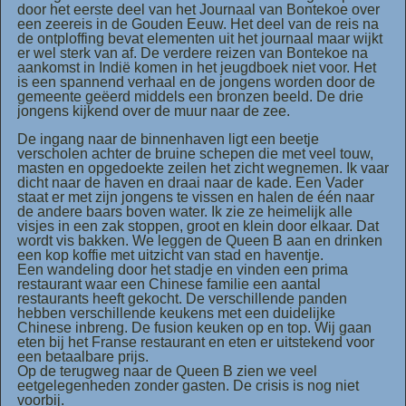
door het eerste deel van het Journaal van Bontekoe over
een zeereis in de Gouden Eeuw. Het deel van de reis na
de ontploffing bevat elementen uit het journaal maar wijkt
er wel sterk van af. De verdere reizen van Bontekoe na
aankomst in Indië komen in het jeugdboek niet voor. Het
is een spannend verhaal en de jongens worden door de
gemeente geëerd middels een bronzen beeld. De drie
jongens kijkend over de muur naar de zee.
De ingang naar de binnenhaven ligt een beetje
verscholen achter de bruine schepen die met veel touw,
masten en opgedoekte zeilen het zicht wegnemen. Ik vaar
dicht naar de haven en draai naar de kade. Een Vader
staat er met zijn jongens te vissen en halen de één naar
de andere baars boven water. Ik zie ze heimelijk alle
visjes in een zak stoppen, groot en klein door elkaar. Dat
wordt vis bakken. We leggen de Queen B aan en drinken
een kop koffie met uitzicht van stad en haventje.
Een wandeling door het stadje en vinden een prima
restaurant waar een Chinese familie een aantal
restaurants heeft gekocht. De verschillende panden
hebben verschillende keukens met een duidelijke
Chinese inbreng. De fusion keuken op en top. Wij gaan
eten bij het Franse restaurant en eten er uitstekend voor
een betaalbare prijs.
Op de terugweg naar de Queen B zien we veel
eetgelegenheden zonder gasten. De crisis is nog niet
voorbij.