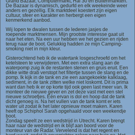
Grand Bazaar, Computermarkt, Hal 30 en Buitenmarkten.
De Bazaar is dynamisch, gedurfd en elk weekeinde weer
anders en gezellig. Elk marktdeel koestert zijn eigen
cultuur, sfeer en karakter en herbergt een eigen
kenmerkend aanbod.
Wij lopen te dwalen tussen de lederen jasjes de
roepende marktmensen. Mijn grootste interesse gaat uit
naar het eten. Na een uur hebben we het gezien en rijden
terug naar de boot. Gelukkig hadden ze mijn Camping-
smoking niet in mijn kleur.
Gisterochtend heb ik de watertank losgeschroefd om het
ketelsteen te verwijderen. Met een extra slang aan de
waterpomp zuig ik de restanten stenen en gruis eruit. Een
dikke witte drab verstopt het filtertje tussen de slang en de
pomp. Ik kijk in de tank en zie een aangekoekte kalklaag,
sediment, in de tank zitten welke niet loskomt. Dit is prima
want dan heb ik er op korte tijd ook geen last meer van. Ik
monteer de nieuwe gever en zet deze vast met een stel
nieuwe schroefjes. Eén ervan is dol en hoop dat de tank
dicht genoeg is. Na het vullen van de tank komt er iets
water uit zodat ik het later opnieuw moet maken. Karen
heeft op Schiphol Sarah opgehaald voor een weekendje
boot.
Zondag speelt ze een wedstrijd in Utrecht. Karen brengt
haar naar de wedstrijd en ik blijf aan boord voor de
monteur van de Radar. Vervelend is dat het regent en