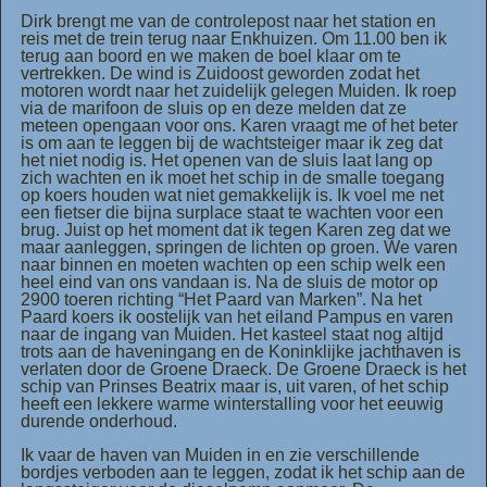
Dirk brengt me van de controlepost naar het station en
reis met de trein terug naar Enkhuizen. Om 11.00 ben ik
terug aan boord en we maken de boel klaar om te
vertrekken. De wind is Zuidoost geworden zodat het
motoren wordt naar het zuidelijk gelegen Muiden. Ik roep
via de marifoon de sluis op en deze melden dat ze
meteen opengaan voor ons. Karen vraagt me of het beter
is om aan te leggen bij de wachtsteiger maar ik zeg dat
het niet nodig is. Het openen van de sluis laat lang op
zich wachten en ik moet het schip in de smalle toegang
op koers houden wat niet gemakkelijk is. Ik voel me net
een fietser die bijna surplace staat te wachten voor een
brug. Juist op het moment dat ik tegen Karen zeg dat we
maar aanleggen, springen de lichten op groen. We varen
naar binnen en moeten wachten op een schip welk een
heel eind van ons vandaan is. Na de sluis de motor op
2900 toeren richting “Het Paard van Marken”. Na het
Paard koers ik oostelijk van het eiland Pampus en varen
naar de ingang van Muiden. Het kasteel staat nog altijd
trots aan de haveningang en de Koninklijke jachthaven is
verlaten door de Groene Draeck. De Groene Draeck is het
schip van Prinses Beatrix maar is, uit varen, of het schip
heeft een lekkere warme winterstalling voor het eeuwig
durende onderhoud.
Ik vaar de haven van Muiden in en zie verschillende
bordjes verboden aan te leggen, zodat ik het schip aan de