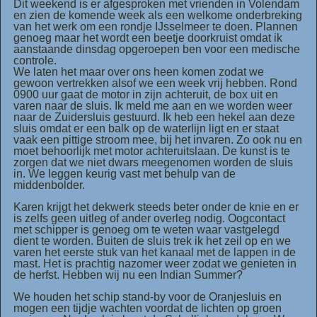
Dit weekend is er afgesproken met vrienden in Volendam
en zien de komende week als een welkome onderbreking
van het werk om een rondje IJsselmeer te doen. Plannen
genoeg maar het wordt een beetje doorkruist omdat ik
aanstaande dinsdag opgeroepen ben voor een medische
controle.
We laten het maar over ons heen komen zodat we
gewoon vertrekken alsof we een week vrij hebben. Rond
0900 uur gaat de motor in zijn achteruit, de box uit en
varen naar de sluis. Ik meld me aan en we worden weer
naar de Zuidersluis gestuurd. Ik heb een hekel aan deze
sluis omdat er een balk op de waterlijn ligt en er staat
vaak een pittige stroom mee, bij het invaren. Zo ook nu en
moet behoorlijk met motor achteruitslaan. De kunst is te
zorgen dat we niet dwars meegenomen worden de sluis
in. We leggen keurig vast met behulp van de
middenbolder.
Karen krijgt het dekwerk steeds beter onder de knie en er
is zelfs geen uitleg of ander overleg nodig. Oogcontact
met schipper is genoeg om te weten waar vastgelegd
dient te worden. Buiten de sluis trek ik het zeil op en we
varen het eerste stuk van het kanaal met de lappen in de
mast. Het is prachtig nazomer weer zodat we genieten in
de herfst. Hebben wij nu een Indian Summer?
We houden het schip stand-by voor de Oranjesluis en
mogen een tijdje wachten voordat de lichten op groen