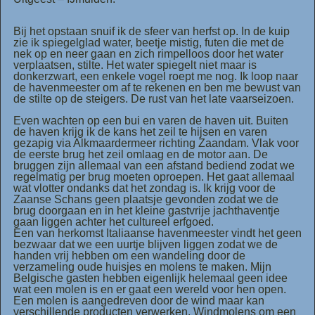
Bij het opstaan snuif ik de sfeer van herfst op. In de kuip
zie ik spiegelglad water, beetje mistig, futen die met de
nek op en neer gaan en zich rimpelloos door het water
verplaatsen, stilte. Het water spiegelt niet maar is
donkerzwart, een enkele vogel roept me nog. Ik loop naar
de havenmeester om af te rekenen en ben me bewust van
de stilte op de steigers. De rust van het late vaarseizoen.
Even wachten op een bui en varen de haven uit. Buiten
de haven krijg ik de kans het zeil te hijsen en varen
gezapig via Alkmaardermeer richting Zaandam. Vlak voor
de eerste brug het zeil omlaag en de motor aan. De
bruggen zijn allemaal van een afstand bediend zodat we
regelmatig per brug moeten oproepen. Het gaat allemaal
wat vlotter ondanks dat het zondag is. Ik krijg voor de
Zaanse Schans geen plaatsje gevonden zodat we de
brug doorgaan en in het kleine gastvrije jachthaventje
gaan liggen achter het cultureel erfgoed.
Een van herkomst Italiaanse havenmeester vindt het geen
bezwaar dat we een uurtje blijven liggen zodat we de
handen vrij hebben om een wandeling door de
verzameling oude huisjes en molens te maken. Mijn
Belgische gasten hebben eigenlijk helemaal geen idee
wat een molen is en er gaat een wereld voor hen open.
Een molen is aangedreven door de wind maar kan
verschillende producten verwerken. Windmolens om een