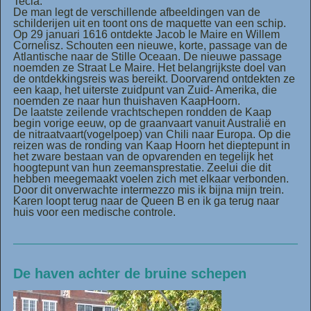
Tecla.
De man legt de verschillende afbeeldingen van de
schilderijen uit en toont ons de maquette van een schip.
Op 29 januari 1616 ontdekte Jacob le Maire en Willem
Cornelisz. Schouten een nieuwe, korte, passage van de
Atlantische naar de Stille Oceaan. De nieuwe passage
noemden ze Straat Le Maire. Het belangrijkste doel van
de ontdekkingsreis was bereikt. Doorvarend ontdekten ze
een kaap, het uiterste zuidpunt van Zuid- Amerika, die
noemden ze naar hun thuishaven KaapHoorn.
De laatste zeilende vrachtschepen rondden de Kaap
begin vorige eeuw, op de graanvaart vanuit Australië en
de nitraatvaart(vogelpoep) van Chili naar Europa. Op die
reizen was de ronding van Kaap Hoorn het dieptepunt in
het zware bestaan van de opvarenden en tegelijk het
hoogtepunt van hun zeemansprestatie. Zeelui die dit
hebben meegemaakt voelen zich met elkaar verbonden.
Door dit onverwachte intermezzo mis ik bijna mijn trein.
Karen loopt terug naar de Queen B en ik ga terug naar
huis voor een medische controle.
De haven achter de bruine schepen