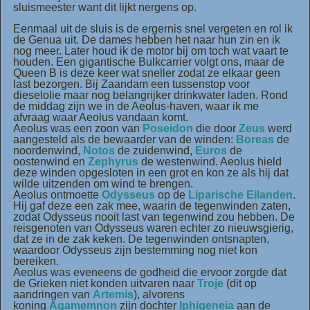
sluismeester want dit lijkt nergens op.
Eenmaal uit de sluis is de ergernis snel vergeten en rol ik
de Genua uit. De dames hebben het naar hun zin en ik
nog meer. Later houd ik de motor bij om toch wat vaart te
houden. Een gigantische Bulkcarrier volgt ons, maar de
Queen B is deze keer wat sneller zodat ze elkaar geen
last bezorgen. Bij Zaandam een tussenstop voor
dieselolie maar nog belangrijker drinkwater laden. Rond
de middag zijn we in de Aeolus-haven, waar ik me
afvraag waar Aeolus vandaan komt.
Aeolus was een zoon van
Poseidon
die door
Zeus
werd
aangesteld als de bewaarder van de winden:
Boreas
de
noordenwind,
Notos
de zuidenwind,
Euros
de
oostenwind en
Zephyrus
de westenwind. Aeolus hield
deze winden opgesloten in een grot en kon ze als hij dat
wilde uitzenden om wind te brengen.
Aeolus ontmoette
Odysseus
op de
Liparische Eilanden
.
Hij gaf deze een zak mee, waarin de tegenwinden zaten,
zodat Odysseus nooit last van tegenwind zou hebben. De
reisgenoten van Odysseus waren echter zo nieuwsgierig,
dat ze in de zak keken. De tegenwinden ontsnapten,
waardoor Odysseus zijn bestemming nog niet kon
bereiken.
Aeolus was eveneens de godheid die ervoor zorgde dat
de Grieken niet konden uitvaren naar
Troje
(dit op
aandringen van
Artemis
), alvorens
koning
Agamemnon
zijn dochter
Iphigeneia
aan de