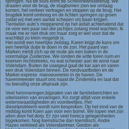
springen. Na de sluis komt de Schellinkwoudebrug. We
draaien voor de brug, de slagbomen zien we omlaag
komen, het verkeer vertragen en stoppen op de brug. Het
brugdek komt omhoog en de lichten springen op groen
zodat wij met een aantal schepen vrij baan krijgen.
Tientallen auto’s mopperend op het asfalt achterlatend dat
ze voor een paar van die jachtjes zolang moet wachten. Ik
maak me er niet druk om maar zorg er wel voor dat de
wachttijd zo klein mogelijk is.
Het wordt een heerlijke zeildag, Karen krijgt de kans om
een heerlijk dutje te doen in de zon. Het paard van
Marken meldt zich op de route als een baken in de
voormalige Zuiderzee. We ronden de witte toren ruim en
koersen rechtstreeks, nu wat scherper aan de wind naar
Volendam. Buiten de vaargeul gaat de kar aan en varen
een druk Volendam binnen. De rondvaartboten en de
Marker-express manoeuvreren in de haven. De
havenmeester stuurt ons naast de Zinderella en laat dat
nu toevallig onze afspraak zijn.
Veel herinneringen,bijpraten van de familieberichten en
uitwisselen van ervaringen. Ko zorgt altijd voor enkele
wetenswaardigheden en voordeeltjes. Het
dieselprobleem wordt ruim besproken. Op het eind van de
middag komt Koen aan voor een borrel. We lopen met zijn
allen door het dorp. Er zijn veel horeca gelegenheden
bijgekomen. Nog toeristische dan toeristisch. Andre
Hazes verkleed als Volendammer, Gordon als