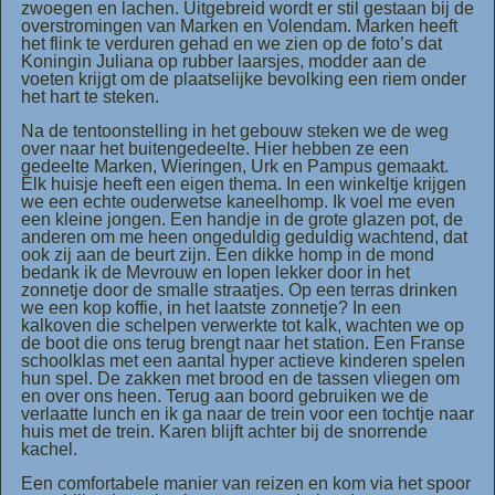
zwoegen en lachen. Uitgebreid wordt er stil gestaan bij de
overstromingen van Marken en Volendam. Marken heeft
het flink te verduren gehad en we zien op de foto’s dat
Koningin Juliana op rubber laarsjes, modder aan de
voeten krijgt om de plaatselijke bevolking een riem onder
het hart te steken.
Na de tentoonstelling in het gebouw steken we de weg
over naar het buitengedeelte. Hier hebben ze een
gedeelte Marken, Wieringen, Urk en Pampus gemaakt.
Elk huisje heeft een eigen thema. In een winkeltje krijgen
we een echte ouderwetse kaneelhomp. Ik voel me even
een kleine jongen. Een handje in de grote glazen pot, de
anderen om me heen ongeduldig geduldig wachtend, dat
ook zij aan de beurt zijn. Een dikke homp in de mond
bedank ik de Mevrouw en lopen lekker door in het
zonnetje door de smalle straatjes. Op een terras drinken
we een kop koffie, in het laatste zonnetje? In een
kalkoven die schelpen verwerkte tot kalk, wachten we op
de boot die ons terug brengt naar het station. Een Franse
schoolklas met een aantal hyper actieve kinderen spelen
hun spel. De zakken met brood en de tassen vliegen om
en over ons heen. Terug aan boord gebruiken we de
verlaatte lunch en ik ga naar de trein voor een tochtje naar
huis met de trein. Karen blijft achter bij de snorrende
kachel.
Een comfortabele manier van reizen en kom via het spoor