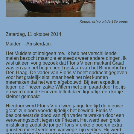
Kogge, schip uit de 13e eeuw.
Zaterdag, 11 oktober 2014
Muiden – Amsterdam.
Het Muiderslot intrigeert me. Ik heb het verschillende
malen bezocht maar zie er steeds weer andere dingen. Ik
wist uit een vorig bezoek dat Floris V een markant Graaf
was en aan het begin heeft gestaan van het Binnenhof in
Den Haag. De vader van Floris V heeft opdracht gegeven
voor het grafelijk slot, maar heeft het niet kunnen
meemaken dat het werd afgebouwd. Bij een expeditie
tegen de Friezen zakte Willem met zijn paard door het ijs
en werd door de Friezen letterlijk en figuurlijk een kopje
kleiner gemaakt.
Hierdoor werd Floris V op twee jarige leeftijd de nieuwe
graaf, zijn oom voerde tijdelijk het bewind. Floris V
besloot eerst de dood van zijn vader te wreken door een
veroveringstocht tegen de Friezen. Het werd een grote
mislukking zodat de jonge Floris V enkele boeren extra
gunsten moest verlenen vanwege zijn verlies. Hij werd