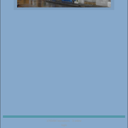
1765494
bezoekers - 3 online
login