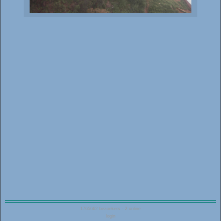
1765662
bezoekers - 2 online
login