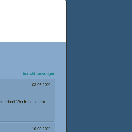
bericht toevoegen
03-06-2021
Amsterdam! Would be nice to
16-05-2021