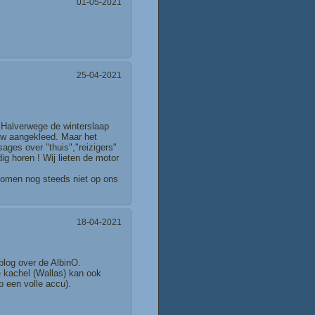
01-05-2021
25-04-2021
 Halverwege de winterslaap
uw aangekleed. Maar het
ages over "thuis","reizigers"
g horen ! Wij lieten de motor
komen nog steeds niet op ons
18-04-2021
 blog over de AlbinO.
e kachel (Wallas) kan ook
p een volle accu).