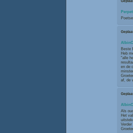
Geplaa
Perpe
Poetse
Geplaa
Albin
Beste 
Heb me
"alle 
resulta
en de o
minste
Groete
af, de 
Geplaa
Albin
Als oud
Het val
uitstek
Verder 
Groete