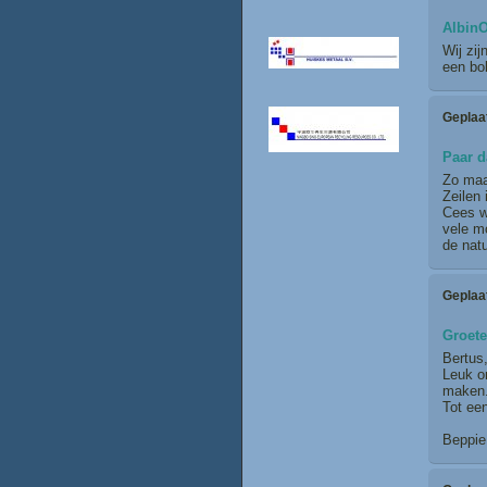
Albin
Wij zij
een bok
Geplaa
Paar d
Zo maa
Zeilen 
Cees wi
vele mo
de natu
Geplaa
Groete
Bertus
Leuk o
maken
Tot ee
Beppie