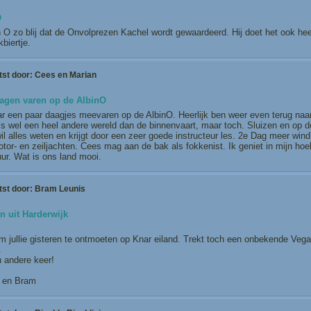
O
n O zo blij dat de Onvolprezen Kachel wordt gewaardeerd. Hij doet het ook hee
biertje.
tst door:
Cees en Marian
agen varen op de AlbinO
r een paar daagjes meevaren op de AlbinO. Heerlijk ben weer even terug naar 
is wel een heel andere wereld dan de binnenvaart, maar toch. Sluizen en op d
l alles weten en krijgt door een zeer goede instructeur les. 2e Dag meer wind
tor- en zeiljachten. Cees mag aan de bak als fokkenist. Ik geniet in mijn ho
ur. Wat is ons land mooi.
tst door:
Bram Leunis
n uit Harderwijk
,
m jullie gisteren te ontmoeten op Knar eiland. Trekt toch een onbekende Vega
.
n andere keer!
 en Bram