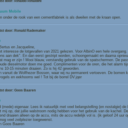
tst door:
Rinaldo Rinaldini
tuum Mobile
n onder de rook van een cementfabriek is als dweilen met de kraan open.
tst door:
Ronald Rademaker
O
Bertus en Jacqueline,
t interesse de lotgevallen van 2021 gelezen. Voor AlbinO een hele overgang.
hens aan dek". En dan eerst gestript worden, schoongemaakt en daarna opnie
at mag er zijn ! Mooi blauw, verstandig gebruik van de spatschermen. De pass
ude dieselmotor doen me goed. Complimenten voor de oren, die het alarm tijdi
ns 10-15 minuten draaien. Zo is hij 42 geworden.
n vanuit de Wolfhezer Bossen, waar wij nu permanent vertoeven. De bomen 
vogels en eekhoorns wel ! Tot bij de borrel DV.jqer
tst door:
Goos Baaren
O
 (mede) eigenaar. Lees ik natuurlijk met veel belangstelling (en nostalgie) de
t mij op, dat jullie walstroom nodig hebben voor het gebruik van de kachel. D
end draaien alleen op de accu, mits de accu redelijk vol is. (ik geloof 24 uur o
nog veel zeilplezier toegewenst.
n Goos Baaren