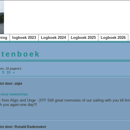
ning
logboek 2023
Logboek 2024
Logboek 2025
Logboek 2026
stenboek
ten, 16 pagina's
8
9
10
»
tst door:
algis
-nice memories
from Algis and Unge :-)!!!!! Still great memories of our sailing with you till 
th you again-one day!!!
!
tst door:
Ronald Rademaker