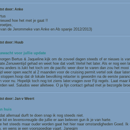
tst door:
Anke
rtus
ieuwd hoe het met je gaat !!
roetjes,
 van de Jerommeke van Anke en Ab spanje 2012/2013)
tst door:
Huub
ewacht voor jullie update
orgen Bertus & Jaqueline.kijk om de zoveel dagen steeds of er nieuws is van 
ate.Zenuwentijd gehad en weet hoe dat voelt.Vertel het later. Als er nog een 
nu anders is.lukt het toch om de pacific weer door te varen dan zou het mooi zi
ijd weer open.wacht al 2 maanden voor de cruising permit.vertel ook daar later
toppen.hoop dat dr lokale bevolking relaxter is gewordrn na de eerste paranoi
 voor nu. Hopelijk toch nog tot ziens later.vragen over Fiji regels. Laat maa
rden wel. Saludos weer alletwee. O ja fijn contact gehad met je bezorgde bro
tst door:
Jan v Weert
an huis
 dat allemaal durft te doen snap ik nog steeds niet.
 lol en levensvreugde die jullie er aan beleven gun ik je van harte.
 het steeds maar ouder worden gaat het hier naar omstandigheden Goed. Ik doe
n, en wens je een voorspoedige vaart. Janeqjm