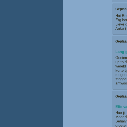
Geplaa
Hoi Be
Erg ben
Lieve g
Anke (
Geplaa
Lang g
Goeiem
up to d
wereld 
korte t
mogen s
stoppen
antwoo
Geplaa
Effe v
Hoe jij
Maar de
Behalve
groete