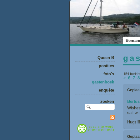
Beman
ga
Queen B
posities
foto's
154 berich
«
6
7
gastenboek
Geplaa
enquête
Bertus
zoeken
Wishes 
sail wi
Hugs!!
Geplaa