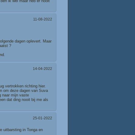
 ben ik wel maar heb er nooit
11-08-2022
volgende dagen oplevert. Maar
aatst ?
nd.
14-04-2022
g vertrokken richting hier.
nen om deze dagen van Suva
g naar mijn vaste
een dat ding nooit bij me als
25-01-2022
e uitbarsting in Tonga en