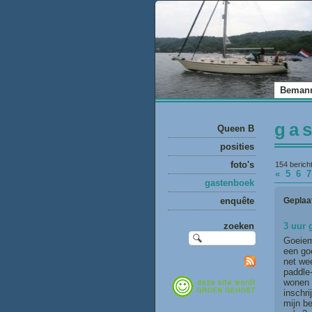
Beman
ga
Queen B
posities
foto's
154 berich
«
5
6
gastenboek
Geplaa
enquête
3 uur 
zoeken
Goeiem
een goe
net wee
paddle-
wonen w
inschri
mijn be