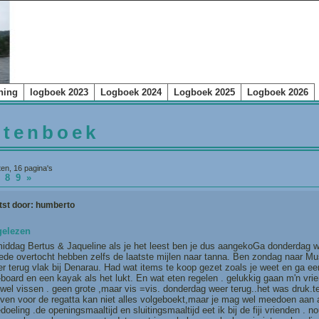
ning
logboek 2023
Logboek 2024
Logboek 2025
Logboek 2026
stenboek
ten, 16 pagina's
7
8
9
»
tst door:
humberto
gelezen
iddag Bertus & Jaqueline als je het leest ben je dus aangekoGa donderdag we
de overtocht hebben zelfs de laatste mijlen naar tanna. Ben zondag naar Musk
r terug vlak bij Denarau. Had wat items te koop gezet zoals je weet en ga ee
board en een kayak als het lukt. En wat eten regelen . gelukkig gaan m'n vrie
el vissen . geen grote ,maar vis =vis. donderdag weer terug..het was druk.te
jven voor de regatta kan niet alles volgeboekt,maar je mag wel meedoen aan a
doeling .de openingsmaaltijd en sluitingsmaaltijd eet ik bij de fiji vrienden . n