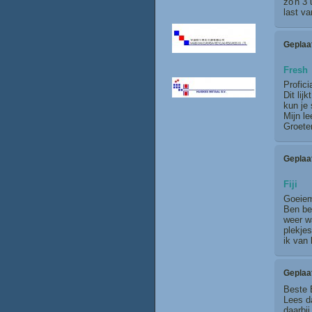
zo'n 3 
last van
Geplaa
Fresh
Profic
Dit li
kun je 
Mijn le
Groeten
Geplaa
Fiji
Goeiemo
Ben be
weer wa
plekjes
ik van
Geplaa
Beste 
Lees da
daarbij