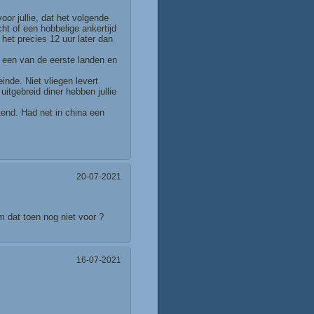
oor jullie, dat het volgende
ht of een hobbelige ankertijd
 het precies 12 uur later dan
 een van de eerste landen en
nde. Niet vliegen levert
tgebreid diner hebben jullie
tend. Had net in china een
20-07-2021
m dat toen nog niet voor ?
16-07-2021