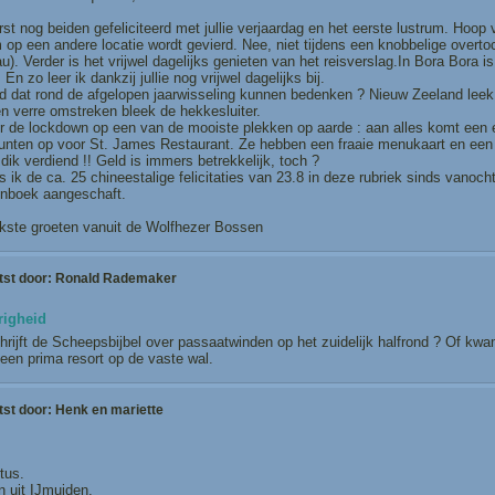
rst nog beiden gefeliciteerd met jullie verjaardag en het eerste lustrum. Hoop v
 op een andere locatie wordt gevierd. Nee, niet tijdens een knobbelige overtoc
u). Verder is het vrijwel dagelijks genieten van het reisverslag.In Bora Bora is
. En zo leer ik dankzij jullie nog vrijwel dagelijks bij.
d dat rond de afgelopen jaarwisseling kunnen bedenken ? Nieuw Zeeland leek
en verre omstreken bleek de hekkesluiter.
r de lockdown op een van de mooiste plekken op aarde : aan alles komt een ei
unten op voor St. James Restaurant. Ze hebben een fraaie menukaart en een ui
dik verdiend !! Geld is immers betrekkelijk, toch ?
 ik de ca. 25 chineestalige felicitaties van 23.8 in deze rubriek sinds vanoch
nboek aangeschaft.
ijkste groeten vanuit de Wolfhezer Bossen
tst door:
Ronald Rademaker
righeid
rijft de Scheepsbijbel over passaatwinden op het zuidelijk halfrond ? Of kwa
een prima resort op de vaste wal.
tst door:
Henk en mariette
tus.
n uit IJmuiden.