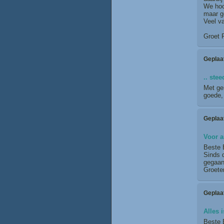
We hoo
maar g
Veel va
Groet P
Geplaa
.. ste
Met gen
goede, 
Geplaa
Voor a
Beste 
Sinds d
gegaan
Groete
Geplaa
Alles i
Beste 