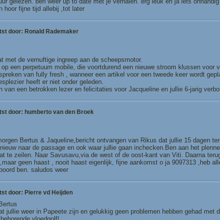
uur gelezen. ben weer up to date met je verhalen. erg leuk en ja iets onhandig
 hoor fijne tijd allebij ,tot later
tst door:
Ronald Rademaker
iat met de vernuftige ingreep aan de scheepsmotor.
jkt op een perpetuum mobile, die voortdurend een nieuwe stroom klussen voor 
spreken van fully fresh , wanneer een artikel voor een tweede keer wordt gepl
esplezier heeft er niet onder geleden.
 van een betrokken lezer en felicitaties voor Jacqueline en jullie 6-jarig verbo
tst door:
humberto van den Broek
rgen Bertus & Jaqueline,bericht ontvangen van Rikus dat jullie 15 dagen teru
nieuw naar de passage en ook waar jullie gaan inchecken.Ben aan het plen
t te zeilen. Naar Savusavu,via de west of de oost-kant van Viti. Daarna teru
,maar geen haast , nooit haast eigenlijk, fijne aankomst o ja 9097313 ,heb all
 boord ben. saludos weer
tst door:
Pierre vd Heijden
Bertus
t jullie weer in Papeete zijn en gelukkig geen problemen hebben gehad met d
 behorende vloedgolf!