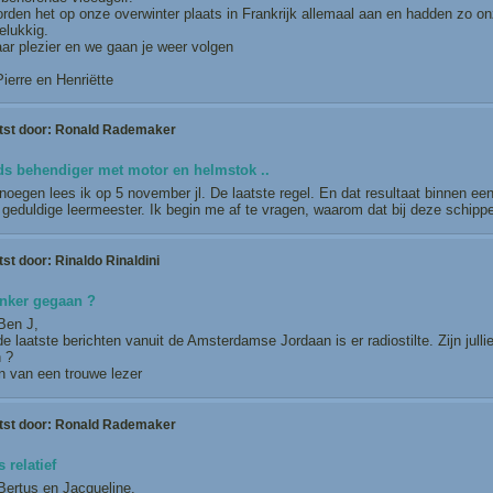
rden het op onze overwinter plaats in Frankrijk allemaal aan en hadden zo on
elukkig.
ar plezier en we gaan je weer volgen
ierre en Henriëtte
tst door:
Ronald Rademaker
eds behendiger met motor en helmstok ..
oegen lees ik op 5 november jl. De laatste regel. En dat resultaat binnen een 
geduldige leermeester. Ik begin me af te vragen, waarom dat bij deze schipper i
tst door:
Rinaldo Rinaldini
nker gegaan ?
Ben J,
e laatste berichten vanuit de Amsterdamse Jordaan is er radiostilte. Zijn jull
 ?
n van een trouwe lezer
tst door:
Ronald Rademaker
s relatief
Bertus en Jacqueline,