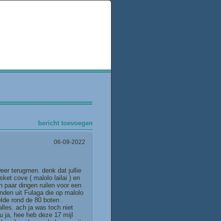
bericht toevoegen
06-09-2022
er terugmen. denk dat jullie
et cove ( malolo lailai ) en
n paar dingen ruilen voor een
nden uit Fulaga die op malolo
lde rond de 80 boten .
lles. ach ja was toch niet
ou ja, hee heb deze 17 mijl