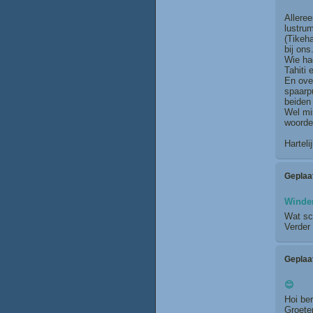
Alleree
lustrum
(Tikeha
bij ons
Wie ha
Tahiti 
En ove
spaarp
beiden 
Wel mis
woorde
Hartel
Geplaa
Winde
Wat sch
Verder 
Geplaa
😊
Hoi ber
Groete